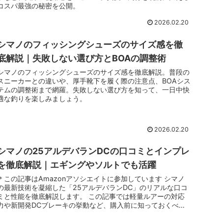
コスパ最強の秘密を公開。
2026.02.20
シマノのフィッシングシューズのサイズ感を徹
底解説｜失敗しない選び方とBOAの調整術
シマノのフィッシングシューズのサイズ感を徹底解説。普段の
スニーカーとの違いや、厚手靴下を履く際の注意点、BOAシス
テムの調整術まで網羅。失敗しない選び方を知って、一日中快
適な釣りを楽しみましょう。
2026.02.20
シマノの25アルデバランDCの口コミとインプレ
を徹底解説｜エギングやソルトでも活躍
＊この記事はAmazonアソシエイトに参加しています シマノ
の最新技術を凝縮した「25アルデバランDC」のリアルな口コ
ミと性能を徹底解説します。 この記事では軽量ルアーの対応
力や新開発DCブレーキの挙動など、購入前に知っておくべき
真実をまと...