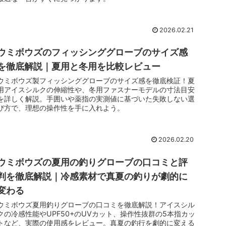
2026.02.21
ウミボウズのフィッシンググローブのサイズ感
を徹底解説｜夏用と冬用を比較レビュー
ウミボウズ製フィッシンググローブのサイズ感を徹底検証！夏
用アイスシルクの伸縮性や、冬用ファスナーモデルの寸法目安
を詳しく解説。手囲いや薬指の実測値に基づいた失敗しない選
び方で、理想の操作性を手に入れよう。
2026.02.20
ウミボウズの夏用の釣りグローブの口コミと評
判を徹底解説｜冷感素材で真夏の釣りが劇的に
変わる
ウミボウズ夏用釣りグローブの口コミを徹底解説！アイスシル
クの冷感性能やUPF50+のUVカット、操作性抜群の5本指カッ
トなど、実際の使用感をレビュー。真夏の釣行を劇的に変える