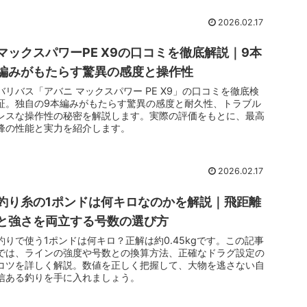
2026.02.17
マックスパワーPE X9の口コミを徹底解説｜9本
編みがもたらす驚異の感度と操作性
バリバス「アバニ マックスパワー PE X9」の口コミを徹底検
証。独自の9本編みがもたらす驚異の感度と耐久性、トラブル
レスな操作性の秘密を解説します。実際の評価をもとに、最高
峰の性能と実力を紹介します。
2026.02.17
釣り糸の1ポンドは何キロなのかを解説｜飛距離
と強さを両立する号数の選び方
釣りで使う1ポンドは何キロ？正解は約0.45kgです。この記事
では、ラインの強度や号数との換算方法、正確なドラグ設定の
コツを詳しく解説。数値を正しく把握して、大物を逃さない自
信ある釣りを手に入れましょう。