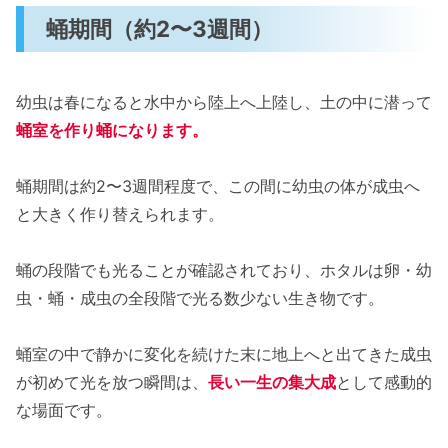
蛹期間（約2〜3週間）
幼虫は春になると水中から陸上へ上陸し、土の中に潜って
蛹室を作り蛹になります。
蛹期間は約2〜3週間程度で、この間に幼虫の体が成虫へ
と大きく作り替えられます。
蛹の段階でも光ることが確認されており、ホタルは卵・幼
虫・蛹・成虫の全段階で光る数少ない生き物です。
蛹室の中で静かに変化を続けた末に地上へと出てきた成虫
が初めて光を放つ瞬間は、
長い一生の集大成
として感動的
な場面です。