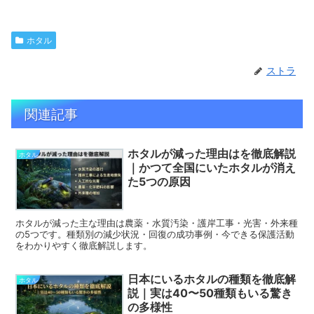
ホタル
ストラ
関連記事
ホタルが減った理由はを徹底解説
ホタル
｜かつて全国にいたホタルが消え
た5つの原因
ホタルが減った主な理由は農薬・水質汚染・護岸工事・光害・外来種
の5つです。種類別の減少状況・回復の成功事例・今できる保護活動
をわかりやすく徹底解説します。
日本にいるホタルの種類を徹底解
ホタル
説｜実は40〜50種類もいる驚き
の多様性