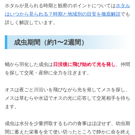
ホタルが見られる時期と観察のポイントについては
ホタル
はいつから見られる？時期と地域別の目安を徹底解説
でも
詳しく解説しています。
成虫期間（約1〜2週間）
蛹から羽化した成虫は
日没後に飛び始めて光を発し
、仲間
を探して交尾・産卵に全力を注ぎます。
オスは夜ごと川沿いを飛びながら光を発してメスを探し、
メスは草むらや水辺でオスの光に応答して交尾相手を待ち
ます。
成虫は水分を少量摂取するものの食事はほぼせず、幼虫期
間に蓄えた栄養を全て使い切ったところで静かに命を終え