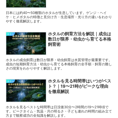
日本には約40〜50種類のホタルが生息しています。ゲンジ・ヘイ
ケ・ヒメボタルの特徴と見分け方・生息場所・光り方の違いをわかり
やすく徹底解説します。
ホタルの飼育方法を解説｜成虫は
ホタル
数日が限界・幼虫から育てる本格
飼育術
ホタルの成虫飼育は数日が限界・幼虫飼育は水質管理が最重要です。
成虫の短期飼育方法・幼虫から育てる本格飼育の全手順・飼育の難し
さの現実をわかりやすく解説します。
ホタルを見る時間帯はいつがベス
ホタル
ト？｜19〜21時がピークな理由
を徹底解説
ホタルを見るベストな時間帯は日没後30分〜2時間の19〜21時頃で
す。ピークタイム・気温・月の明るさ・子ども連れの時間の組み立て
方まで観察成功の全知識を解説します。