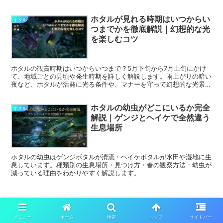
ホタルが見れる時期はいつからい
ホタル
つまでかを徹底解説｜幻想的な光
を楽しむコツ
ホタルの観賞時期はいつからいつまで？5月下旬から7月上旬にかけ
て、地域ごとの見頃や発生時期を詳しく解説します。雨上がりの暗い
夜など、ホタルが活発に光る条件や、マナーを守って幻想的な光景を
楽しむためのポイントも網羅。最高の観賞体験を準備しましょう。
ホタルの幼虫がどこにいるか完全
ホタル
解説｜ゲンジとヘイケで全然違う
生息場所
ホタルの幼虫はゲンジボタルが清流・ヘイケボタルが水田や湿地に生
息しています。種類別の生息場所・見つけ方・春の観察方法・幼虫が
減っている理由をわかりやすく解説します。
メニュー
ホーム
検索
トップ
サイドバー