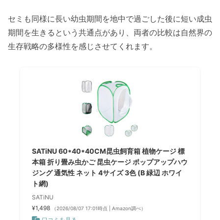
セミも同様に長い幼虫期間を地中で過ごした後に短い成虫
期間を生きるという共通点があり、両者の比較は自然界の
生存戦略の多様性を感じさせてくれます。
SATiNU 60*40*40CM昆虫飼育箱 植物ケージ 標
本箱 折り畳み虫かご 昆虫ケージ ポップアップハウ
ジング 通気性 ネット 4サイズ 3色 (B 緑辺 ホワイ
ト網)
SATiNU
¥1,498
（2026/08/07 17:01時点 | Amazon調べ）
口コミを見る