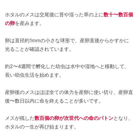
ホタルのメスは交尾後に苔や湿った草の上に
数十〜数百個
の卵
を産みます。
卵は直径約1mmの小さな球形で、産卵直後からかすかに
光ることが確認されています。
約2〜4週間で孵化した幼虫は水中や湿地へと移動して、
長い幼虫生活を始めます。
産卵後のメスはほぼ全ての体力を産卵に使い切り、産卵直
後〜数日以内に命を終えることが多いです。
メスが残した
数百個の卵が次世代への命のバトン
となり、
ホタルの一生が再び始まります。