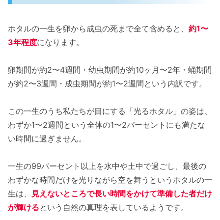
ホタルの一生を卵から成虫の死まで全て含めると、
約1〜
3年程度
になります。
卵期間が約2〜4週間・幼虫期間が約10ヶ月〜2年・蛹期間
が約2〜3週間・成虫期間が約1〜2週間という内訳です。
この一生のうち私たちが目にする「光るホタル」の姿は、
わずか1〜2週間という全体の1〜2パーセントにも満たな
い時間に過ぎません。
一生の99パーセント以上を水中や土中で過ごし、最後の
わずかな時間だけを光りながら空を舞うというホタルの一
生は、
見えないところで長い時間をかけて準備した者だけ
が輝ける
という自然の真理を表しているようです。