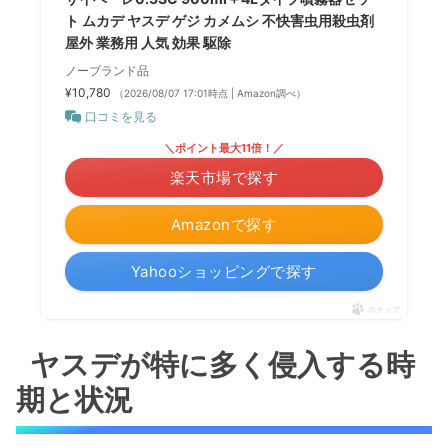
ト ムカデ ヤスデ ゲジ カメムシ 不快害虫用殺虫剤
屋外 業務用 人気 効果 駆除
ノーブランド品
¥10,780
（2026/08/07 17:01時点 | Amazon調べ）
口コミを見る
＼ポイント最大11倍！／
楽天市場で探す
Amazonで探す
Yahooショッピングで探す
ポチップ
ヤスデが特に多く侵入する時
期と状況