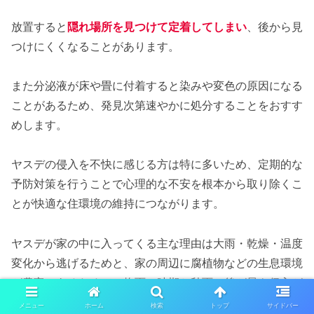
放置すると
隠れ場所を見つけて定着してしまい
、後から見
つけにくくなることがあります。
また分泌液が床や畳に付着すると染みや変色の原因になる
ことがあるため、発見次第速やかに処分することをおすす
めします。
ヤスデの侵入を不快に感じる方は特に多いため、定期的な
予防対策を行うことで心理的な不安を根本から取り除くこ
とが快適な住環境の維持につながります。
ヤスデが家の中に入ってくる主な理由は大雨・乾燥・温度
変化から逃げるためと、家の周辺に腐植物などの生息環境
が豊富にあるためで、梅雨の時期と秋雨の後が最も侵入が
多いシーズンです。
メニュー
ホーム
検索
トップ
サイドバー