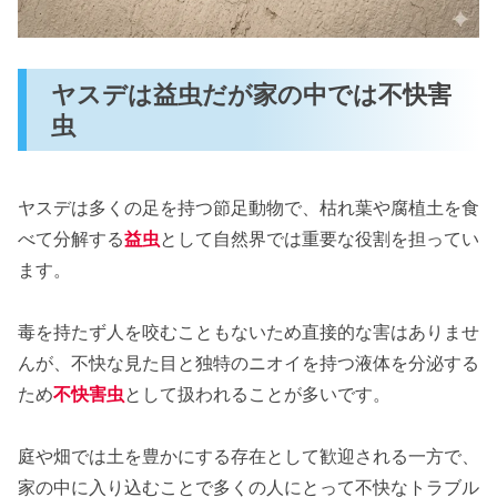
ヤスデは益虫だが家の中では不快害
虫
ヤスデは多くの足を持つ節足動物で、枯れ葉や腐植土を食
べて分解する
益虫
として自然界では重要な役割を担ってい
ます。
毒を持たず人を咬むこともないため直接的な害はありませ
んが、不快な見た目と独特のニオイを持つ液体を分泌する
ため
不快害虫
として扱われることが多いです。
庭や畑では土を豊かにする存在として歓迎される一方で、
家の中に入り込むことで多くの人にとって不快なトラブル