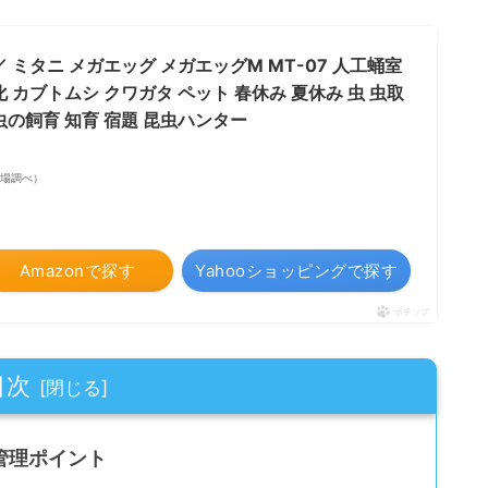
ミタニ メガエッグ メガエッグM MT-07 人工蛹室
化 カブトムシ クワガタ ペット 春休み 夏休み 虫 虫取
虫の飼育 知育 宿題 昆虫ハンター
天市場調べ）
Amazonで探す
Yahooショッピングで探す
ポチップ
目次
管理ポイント