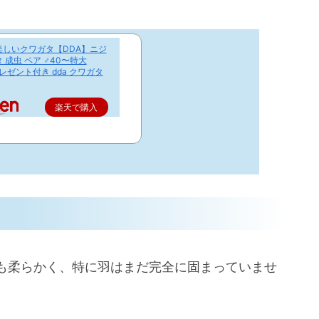
美しいクワガタ【DDA】ニジ
 成虫 ペア ♂40〜特大
プレゼント付き dda クワガタ
楽天で購入
も柔らかく、特に羽はまだ完全に固まっていませ