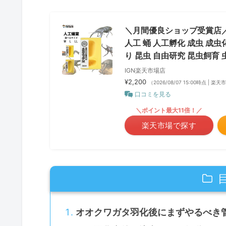
＼月間優良ショップ受賞店／ 
人工 蛹 人工孵化 成虫 成虫
り 昆虫 自由研究 昆虫飼育 
IGN楽天市場店
¥2,200
（2026/08/07 15:00時点 | 楽
口コミを見る
＼ポイント最大11倍！／
楽天市場で探す
オオクワガタ羽化後にまずやるべき