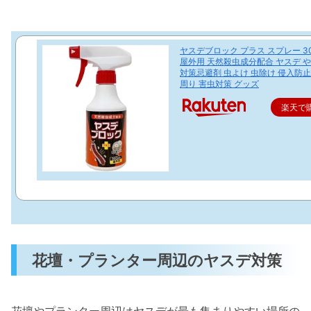
ヤスデブロック プラス スプレー 30
屋外用 天然殺虫成分配合 ヤスデ 
対策忌避剤 虫よけ 虫除け 侵入防止
周り 害虫対策 グッズ
楽天で
花壇・プランター周辺のヤスデ対策
花壇やプランター周辺はヤスデが最も集まりやすい場所の