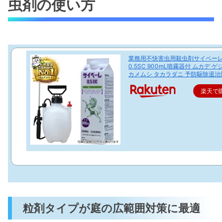
虫剤の使い方
業務用不快害虫用殺虫剤サイベー
0.5SC 900mL噴霧器付 ムカデ ゲ
カメムシ タカラダニ 予防駆除退治
楽天で
粒剤タイプが庭の広範囲対策に最適