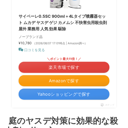
サイベーレ0.5SC 900ml＋4Lタイプ噴霧器セッ
ト ムカデ ヤスデ ゲジ カメムシ 不快害虫用殺虫剤
屋外 業務用 人気 効果 駆除
ノーブランド品
¥10,780
（2026/08/07 17:01時点 | Amazon調べ）
口コミを見る
＼ポイント最大11倍！／
楽天市場で探す
Amazonで探す
Yahooショッピングで探す
ポチップ
庭のヤスデ対策に効果的な殺