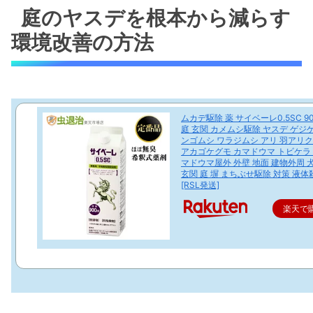
庭のヤスデを根本から減らす
環境改善の方法
ムカデ駆除 薬 サイベーレ0.5SC 90
庭 玄関 カメムシ駆除 ヤスデ ゲジ
ンゴムシ ワラジムシ アリ 羽アリク
アカゴケグモ カマドウマ トビケラ 
マドウマ屋外 外壁 地面 建物外周 
玄関 庭 塀 まちぶせ駆除 対策 液
[RSL発送]
楽天で