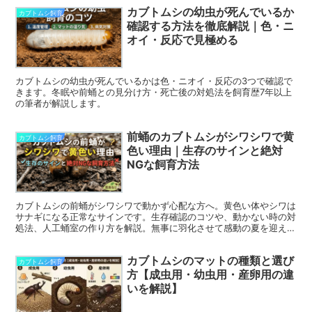
カブトムシの幼虫が死んでいるか
カブトムシ飼育
確認する方法を徹底解説｜色・ニ
オイ・反応で見極める
カブトムシの幼虫が死んでいるかは色・ニオイ・反応の3つで確認で
きます。冬眠や前蛹との見分け方・死亡後の対処法を飼育歴7年以上
の筆者が解説します。
前蛹のカブトムシがシワシワで黄
カブトムシ飼育
色い理由｜生存のサインと絶対
NGな飼育方法
カブトムシの前蛹がシワシワで動かず心配な方へ。黄色い体やシワは
サナギになる正常なサインです。生存確認のコツや、動かない時の対
処法、人工蛹室の作り方を解説。無事に羽化させて感動の夏を迎えま
しょう。
カブトムシのマットの種類と選び
カブトムシ飼育
方【成虫用・幼虫用・産卵用の違
いを解説】