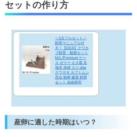
セットの作り方
＼5点フルセット／
飼育マニュアル付
き！【DDA】クワカ
ブ飼育・観察セット
M/L/Premium ケー
ス ゼリー えさ皿 足
場木 床材 入り dda
クワガタ カブトムシ
昆虫 観察 鑑賞 飼育
セット 自由研究
産卵に適した時期はいつ？