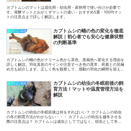
カブトムシのマットは成虫用・幼虫用・産卵用で使い分けが必要で
す。発酵マットとおがくずマットの違い・おすすめ5選・100均マッ
トの注意点まで詳しく解説します。
カブトムシの蛹の色の変化を徹底
カブトムシ飼育
解説｜初心者でも安心な健康状態
の判断基準
カブトムシの蛹の色がクリーム色から茶色、黒褐色へ変化する理由を
詳しく解説。羽化直前のサインや注意すべき色の異常、死着との見極
め方も紹介します。正しく色を観察して、感動の羽化の瞬間を迎えま
しょう。
カブトムシの幼虫の冬眠前後の飼
カブトムシ飼育
育方法！マットや温度管理方法を
解説
カブトムシの幼虫の冬眠前後は何をすればいい？ カブトムシの幼虫
の冬の飼育方法がわからない・・・ カブトムシの幼虫を越冬させる
際の注意点は？ カブトムシは成虫としてではなく、幼虫として冬を
越します。 ですが、カブトムシの幼虫を冬に飼育する方法...