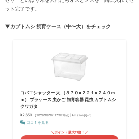
ゼリーとのぼり木を入れたらオスとメスを一緒に入れてセ
ット完了です。
▼カブトムシ 飼育ケース（中〜大）をチェック
コバエシャッター 大 （３７０×２２１×２４０ｍ
ｍ） プラケース 虫かご 飼育容器 昆虫 カブトムシ
クワガタ
¥2,650
（2026/08/07 17:02時点 | Amazon調べ）
口コミを見る
＼ポイント最大11倍！／