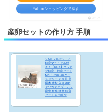
Yahooショッピングで探す
ポチップ
産卵セットの作り方 手順
＼5点フルセット／
飼育マニュアル付
き！【DDA】クワカ
ブ飼育・観察セット
M/L/Premium ケー
ス ゼリー えさ皿 足
場木 床材 入り dda
クワガタ カブトムシ
昆虫 観察 鑑賞 飼育
セット 自由研究