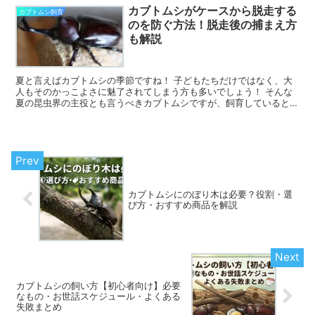
カブトムシがケースから脱走する
カブトムシ飼育
のを防ぐ方法！脱走後の捕まえ方
も解説
夏と言えばカブトムシの季節ですね！ 子どもたちだけではなく、大
人もそのかっこよさに魅了されてしまう方も多いでしょう！ そんな
夏の昆虫界の主役とも言うべきカブトムシですが、飼育していると少
し困った問題が・・・ それは「脱走問題」です。 飼育ケ...
カブトムシにのぼり木は必要？役割・選
び方・おすすめ商品を解説
カブトムシの飼い方【初心者向け】必要
なもの・お世話スケジュール・よくある
失敗まとめ