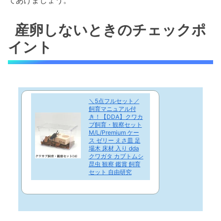
てあげましょう。
産卵しないときのチェックポ
イント
＼5点フルセット／
飼育マニュアル付
き！【DDA】クワカ
ブ飼育・観察セット
M/L/Premium ケー
ス ゼリー えさ皿 足
場木 床材 入り dda
クワガタ カブトムシ
昆虫 観察 鑑賞 飼育
セット 自由研究