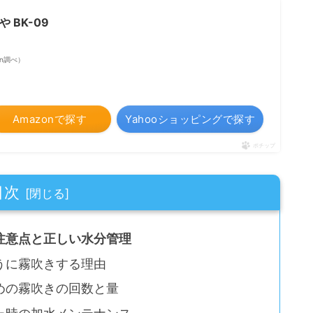
 BK-09
zon調べ）
Amazonで探す
Yahooショッピングで探す
ポチップ
目次
注意点と正しい水分管理
うに霧吹きする理由
めの霧吹きの回数と量