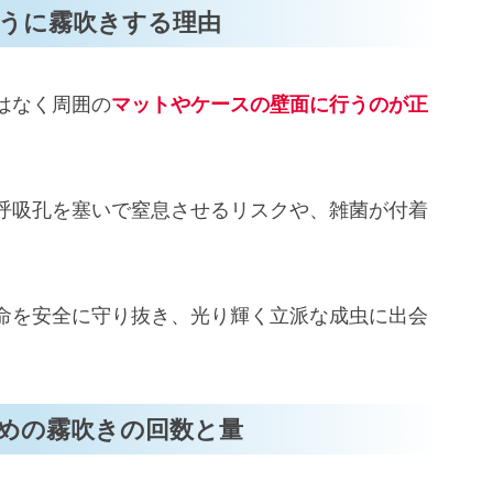
うに霧吹きする理由
はなく周囲の
マットやケースの壁面に行うのが正
呼吸孔を塞いで窒息させるリスクや、雑菌が付着
命を安全に守り抜き、光り輝く立派な成虫に出会
。
めの霧吹きの回数と量