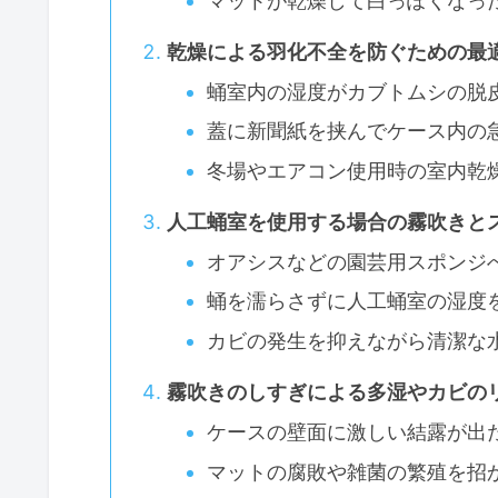
マットが乾燥して白っぽくなっ
乾燥による羽化不全を防ぐための最
蛹室内の湿度がカブトムシの脱
蓋に新聞紙を挟んでケース内の
冬場やエアコン使用時の室内乾
人工蛹室を使用する場合の霧吹きと
オアシスなどの園芸用スポンジ
蛹を濡らさずに人工蛹室の湿度
カビの発生を抑えながら清潔な
霧吹きのしすぎによる多湿やカビの
ケースの壁面に激しい結露が出
マットの腐敗や雑菌の繁殖を招