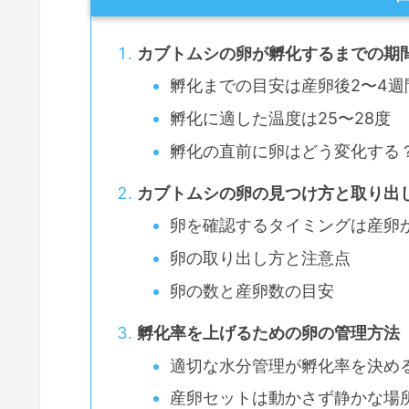
カブトムシの卵が孵化するまでの期
孵化までの目安は産卵後2〜4週
孵化に適した温度は25〜28度
孵化の直前に卵はどう変化する
カブトムシの卵の見つけ方と取り出
卵を確認するタイミングは産卵か
卵の取り出し方と注意点
卵の数と産卵数の目安
孵化率を上げるための卵の管理方法
適切な水分管理が孵化率を決め
産卵セットは動かさず静かな場