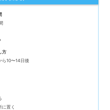
間
間
？
し方
ら10〜14日後
る
所に置く