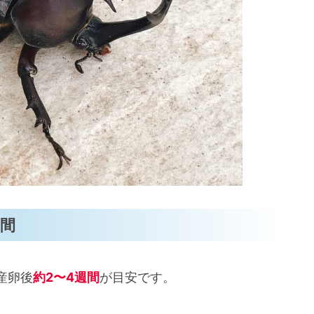
週間
産卵後
約2〜4週間
が目安です。