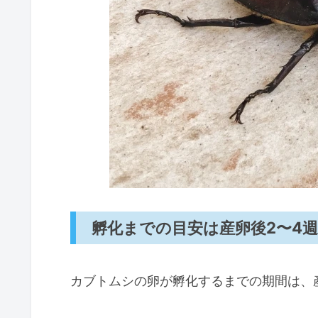
孵化までの目安は産卵後2〜4
カブトムシの卵が孵化するまでの期間は、