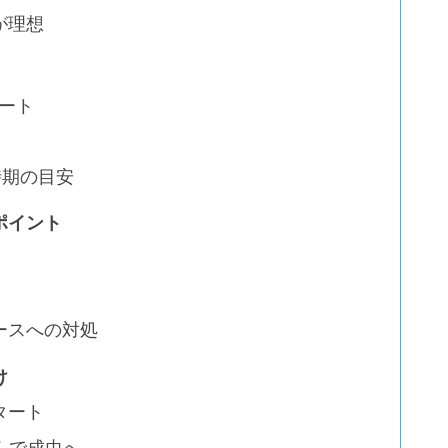
が理想
ート
時期の目安
ポイント
ースへの対処
け
タート
んで成虫へ