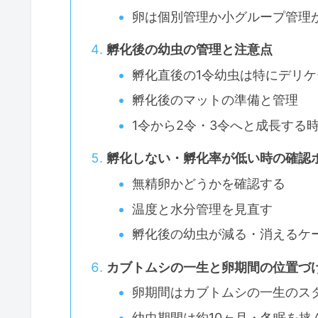
卵は個別管理か小グループ管理
孵化後の幼虫の管理と注意点
孵化直後の1令幼虫は特にデリケ
孵化後のマットの準備と管理
1令から2令・3令へと成長する
孵化しない・孵化率が低い時の確認
無精卵かどうかを確認する
温度と水分管理を見直す
孵化後の幼虫が減る・消えるケ
カブトムシの一生と卵期間の位置づ
卵期間はカブトムシの一生のス
幼虫期間は約10ヶ月・冬眠を挟