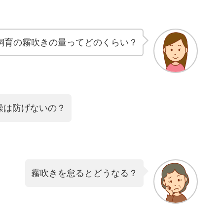
飼育の霧吹きの量ってどのくらい？
燥は防げないの？
霧吹きを怠るとどうなる？