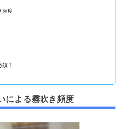
き頻度
必須！
いによる霧吹き頻度